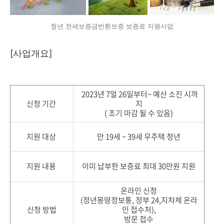
청년 전세보증금반환보증 보증료 지원사업
[사업개요]
2023년 7얼 26일부터~ 예산 소진 시까
신청 기간
지
( 조기 마감 될 수 있음)
지원 대상
만 19세 ~ 39세 무주택 청년
지원 내용
이미 납부한 보증료 최대 30만원 지원
온라인 신청
(정년몽땅정보통, 정부 24,지차체 온라
신청 방법
인 접수처),
방문 접수