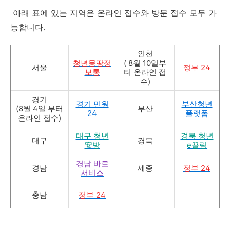
아래 표에 있는 지역은 온라인 접수와 방문 접수 모두 가
능합니다.
인천
청년몽땅정
( 8월 10일부
서울
정부 24
보통
터 온라인 접
수)
경기
경기 민원
부산청년
(8월 4일 부터
부산
24
플랫폼
온라인 접수)
대구 청년
경북 청년
대구
경북
安방
e끌림
경남 바로
경남
세종
정부 24
서비스
충남
정부 24