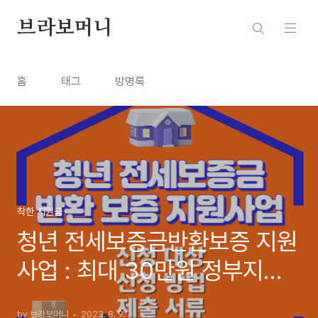
본문 바로가기
브라보머니
홈
태그
방명록
착한 지원금
청년 전세보증금반환보증 지원
사업 : 최대 30만원 정부지원
신청하기
by 브라보머니
2023. 8. 9.