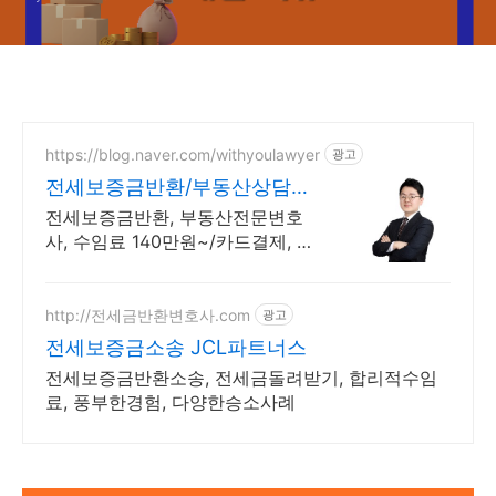
https://blog.naver.com/withyoulawyer
광고
전세보증금반환/부동산상담센
터 부동산전문변호사 직접상담
전세보증금반환, 부동산전문변호
사, 수임료 140만원~/카드결제, 할
부결제
http://전세금반환변호사.com
광고
전세보증금소송 JCL파트너스
전세보증금반환소송, 전세금돌려받기, 합리적수임
료, 풍부한경험, 다양한승소사례