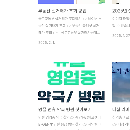
부동산 실거래가 조회 방법
2025년
국토교통부 실거래가 조회하기 👉 네이버 부
이미지 파일
동산 실거래가 조회 👉 부동산 플래닛 실거
할 수 있습니
래가 조회 👉 국토교통부 실거래가공개시
2025. 1. 27
스템새로운 소식 국토교통부 실거래가 공개
2025. 2. 1.
시스템의 새로운 소식을 확인하실 수 있습니
다. 보도자료 공지사항
FAQrt.molit.go.kr 실거래가를 활용한
투자 전략 실거래가는 단순한 가격 정보가 아
니라, 부동산 시장 흐름을 파악하는 중요한
지표예요.그렇다면, 실거래가 데이터를 어떻
게 활용할 수 있을까요? 1. 같은 단지 내 거래
가격 비교같은 아파트 단지라도 층수, 방향,
거래 시점에 따라 가격 차이가 클 수 있어요.
명절 연휴 약국 병원 찾아보기
더샵 라비
예를 들어, 같은 평형의 아파트라도 고층이
저층보다 가격이 높고, 남향이 더 선호되는
명절 영업중 약국 찾기👉 중앙응급의료센터
청약홈 바로가
경우가 많아요.실거래가를 비교하면 합리적
E-GEN▼명절 응급 병원 찾기 👉 지역별 어
👉 더샵 라