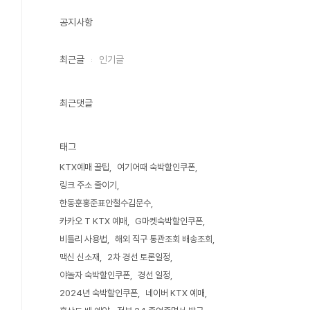
공지사항
최근글
인기글
최근댓글
태그
KTX예매 꿀팁
여기어때 숙박할인쿠폰
링크 주소 줄이기
한동훈홍준표안철수김문수
카카오 T KTX 예매
G마켓숙박할인쿠폰
비틀리 사용법
해외 직구 통관조회 배송조회
맥신 신소재
2차 경선 토론일정
야놀자 숙박할인쿠폰
경선 일정
2024년 숙박할인쿠폰
네이버 KTX 예매