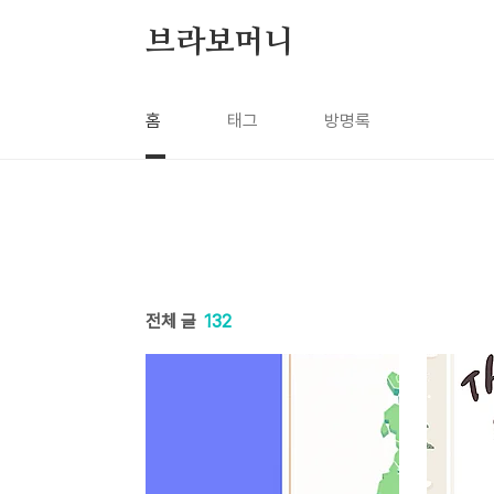
본문 바로가기
브라보머니
홈
태그
방명록
전체 글
132