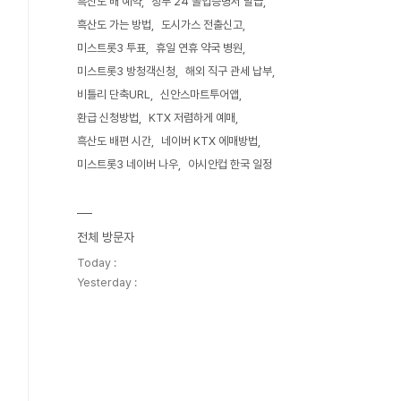
흑산도 배 예약
정부 24 졸업증명서 발급
흑산도 가는 방법
도시가스 전출신고
미스트롯3 투표
휴일 연휴 약국 병원
미스트롯3 방청객신청
해외 직구 관세 납부
비틀리 단축URL
신안스마트투어앱
환급 신청방법
KTX 저렴하게 예매
흑산도 배편 시간
네이버 KTX 에매방법
미스트롯3 네이버 나우
아시안컵 한국 일정
전체 방문자
Today :
Yesterday :