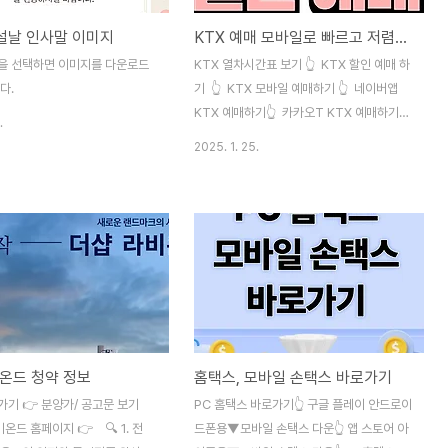
 설날 인사말 이미지
KTX 예매 모바일로 빠르고 저렴하게 하는 방법
을 선택하면 이미지를 다운로드
KTX 열차시간표 보기 👆 KTX 할인 예매 하
다.
기 👆 KTX 모바일 예매하기 👆 네이버앱
KTX 예매하기👆 카카오T KTX 예매하기
.
👆 KTX 승차권 예매 방법이 더욱 다양해
2025. 1. 25.
지고 쉬워졌습니다.모바일로 간편하게 예매
하는 방법과 저렴하게 승차권 구매하는 방법
을 준비했으니 끝까지 읽어 보시고 참고하시
기 바랍니다. 예전에는 코레일 회원 가입해야
만 코레일 홈페이지나 코레일톡 모바일 앱에
서 예매가 가능했지만, 지금은 코레일 회원이
아닌 분들도 온라인 예매를 할 수 있습니
다. 바로 평소 자주 사용하는 스마트폰 네이
버 또는 카카오T 어플에서 아주 쉽게 구매할
온드 청약 정보
홈택스, 모바일 손택스 바로가기
수 있습니다. 단지, 주의할 점은 1. 네이버에
서 예매하는 경우는 결제는 네이버 페이 간편
기 👉 분양가/ 공고문 보기
PC 홈택스 바로가기👆 구글 플레이 안드로이
결제로만 가능하고, 카카오 T 에서는 카카
비온드 홈페이지 👉 🔍 1. 전
드폰용▼모바일 손택스 다운👆 앱 스토어 아